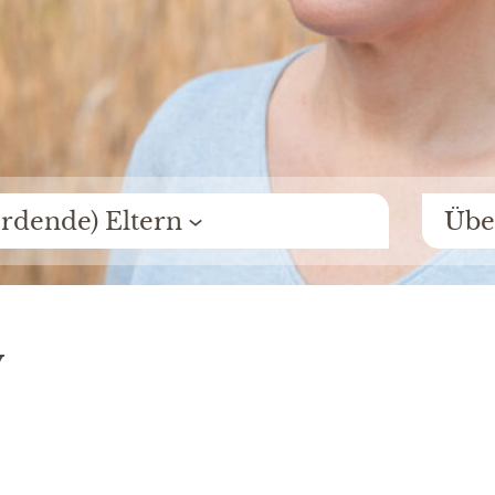
Das High-
rdende) Eltern
Übe
y