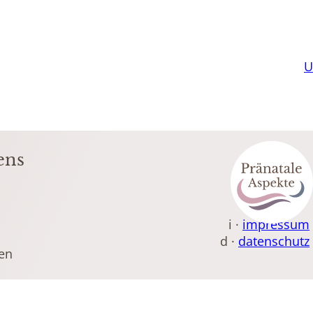
U
ens
i ·
impressum
d ·
datenschutz
ien