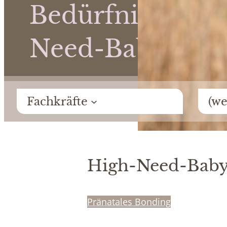
Bedürfnissen | 
Need-Baby
Fachkräfte
(we
High-Need-Bab
Pränatales Bonding