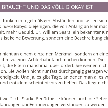
BRAUCHT UND DAS VÖLLIG OKAY IST
ch, trinken in regelmäßigen Abständen und lassen sic
es
diese
Babys: diejenigen, die von Anfang an klar ma
 mehr Geduld. Dr. William Sears, ein bekannter Kind
s ist keine Bewertung, sondern eine Beschreibung ei
 nicht an einem einzelnen Merkmal, sondern an ein
t ihm zu einer Achterbahnfahrt machen können. Diese 
eit, die Eltern manchmal überfordert. Sie weinen nich
n. Sie wollen nicht nur fast durchgängig getragen w
ndigkeit. Und ja, es gibt Tage, an denen man alles ver
und trotzdem scheint nichts zu helfen. Das liegt nich
it weiß ich: Starke Bedürfnisse können auch die Seh
Erfahrungen undEerinnerungen verstanden zu werden. F