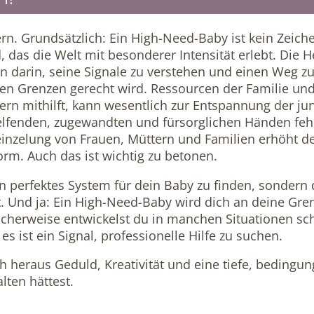
tern. Grundsätzlich: Ein High-Need-Baby ist kein Zeic
 das die Welt mit besonderer Intensität erlebt. Die H
rn darin, seine Signale zu verstehen und einen Weg z
en Grenzen gerecht wird. Ressourcen der Familie un
ern mithilft, kann wesentlich zur Entspannung der ju
helfenden, zugewandten und fürsorglichen Händen fehlt
Vereinzelung von Frauen, Müttern und Familien erhöht 
rm. Auch das ist wichtig zu betonen.
n perfektes System für dein Baby zu finden, sondern
st. Und ja: Ein High-Need-Baby wird dich an deine Gren
licherweise entwickelst du in manchen Situationen sc
s ist ein Signal, professionelle Hilfe zu suchen.
 heraus Geduld, Kreativität und eine tiefe, bedingun
lten hättest.