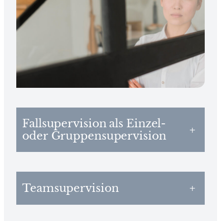
Fallsupervision als Einzel-
+
oder Gruppensupervision
Teamsupervision
+