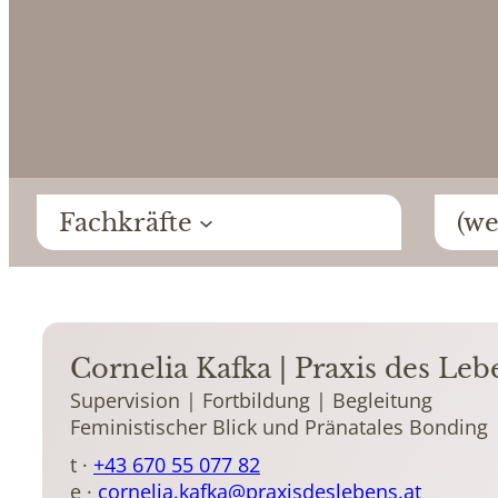
Fachkräfte
(we
Cornelia Kafka | Praxis des Leb
Supervision | Fortbildung | Begleitung
Feministischer Blick und Pränatales Bonding
t ·
+43 670 55 077 82
e ·
cornelia.kafka@praxisdeslebens.at