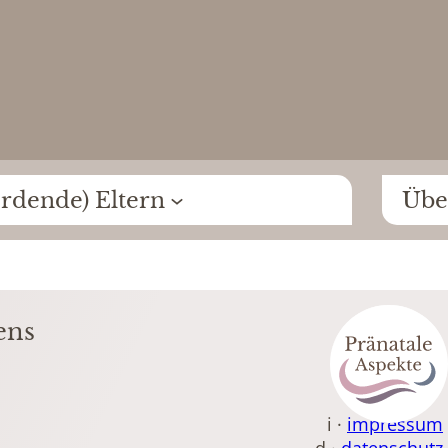
rdende) Eltern
Übe
ens
i ·
impressum