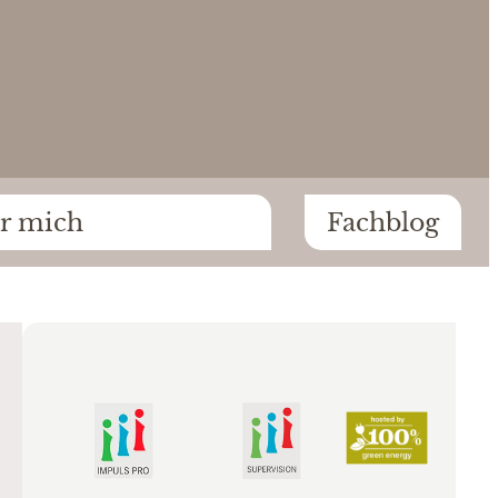
r mich
Fachblog