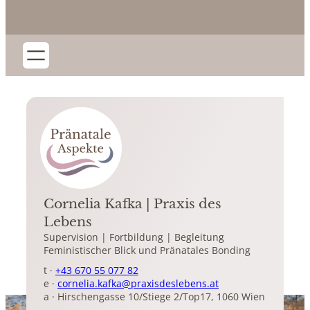
Cornelia Kafka | Praxis des
Lebens
Supervision | Fortbildung | Begleitung
Feministischer Blick und Pränatales Bonding
t ·
+43 670 55 077 82
e ·
cornelia.kafka@praxisdeslebens.at
a · Hirschengasse 10/Stiege 2/Top17, 1060 Wien